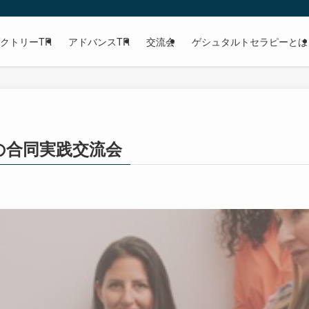
クトリーTR
アドバンスTR
交流会
ゲシュタルトセラピーとは
の合同実践交流会